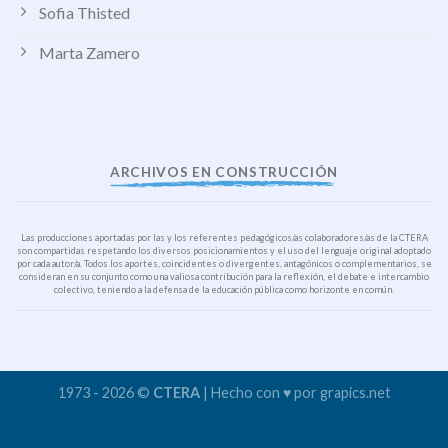
Sofia Thisted
Marta Zamero
ARCHIVOS EN CONSTRUCCIÓN
Las producciones aportadas por las y los referentes pedagógicos/as colaboradores/as de la CTERA
son compartidas respetando los diversos posicionamientos y el uso del lenguaje original adoptado
por cada autor/a. Todos los aportes, coincidentes o divergentes, antagónicos o complementarios, se
consideran en su conjunto como una valiosa contribución para la reflexión, el debate e intercambio
colectivo, teniendo a la defensa de la educación pública como horizonte en común.
1973 - 2026 ©
CTERA
| Hecho con ♥ por grapics.net