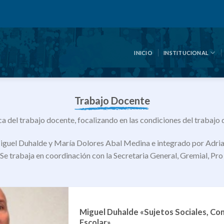
INICIO
INSTITUCIONAL
Trabajo Docente
a del trabajo docente, focalizando en las condiciones del trabajo do
iguel Duhalde y María Dolores Abal Medina e integrado por Adriana
Se trabaja en coordinación con la Secretaria General, Gremial, Pr
Miguel Duhalde «Sujetos Sociales, Co
Escolar»