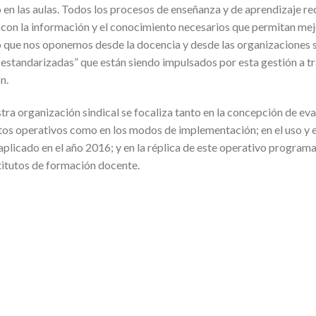
 en las aulas. Todos los procesos de enseñanza y de aprendizaje re
con la información y el conocimiento necesarios que permitan mejor
o que nos oponemos desde la docencia y desde las organizaciones si
standarizadas” que están siendo impulsados por esta gestión a tr
n.
estra organización sindical se focaliza tanto en la concepción de e
tos operativos como en los modos de implementación; en el uso y e
aplicado en el año 2016; y en la réplica de este operativo program
stitutos de formación docente.