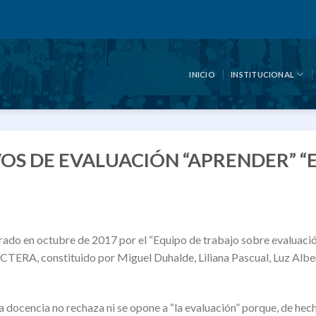
INICIO
INSTITUCIONAL
OS DE EVALUACIÓN “APRENDER” “
ado en octubre de 2017 por el “Equipo de trabajo sobre evaluació
CTERA, constituido por Miguel Duhalde, Liliana Pascual, Luz Alber
 la docencia no rechaza ni se opone a “la evaluación” porque, de hec