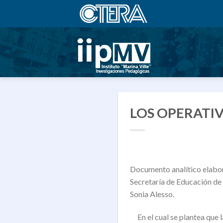
Saltar
al
contenido
LOS OPERATIV
Documento analítico elabor
Secretaría de Educación de 
Sonia Alesso.
En el cual se plantea que