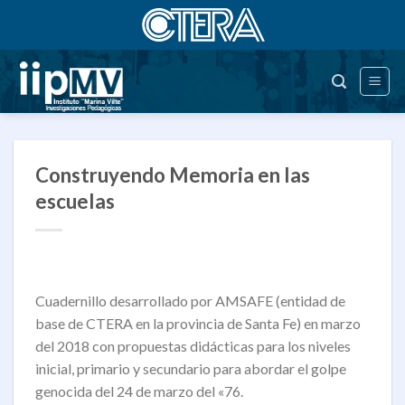
Saltar
al
contenido
Construyendo Memoria en las
escuelas
Cuadernillo desarrollado por AMSAFE (entidad de
base de CTERA en la provincia de Santa Fe) en marzo
del 2018 con propuestas didácticas para los niveles
inicial, primario y secundario para abordar el golpe
genocida del 24 de marzo del «76.