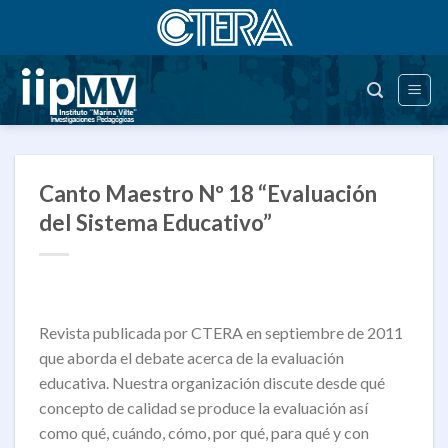
Saltar
al
contenido
Canto Maestro Nº 18 “Evaluación
del Sistema Educativo”
Revista publicada por CTERA en septiembre de 2011
que aborda el debate acerca de la evaluación
educativa. Nuestra organización discute desde qué
concepto de calidad se produce la evaluación así
como qué, cuándo, cómo, por qué, para qué y con