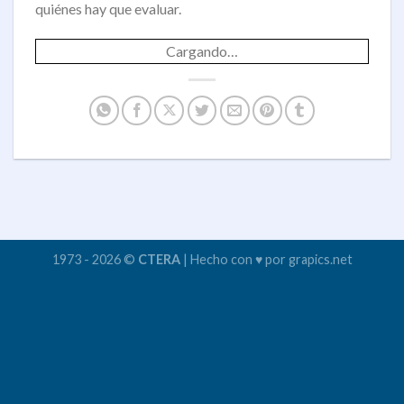
quiénes hay que evaluar.
Cargando…
1973 - 2026 ©
CTERA
| Hecho con ♥ por grapics.net