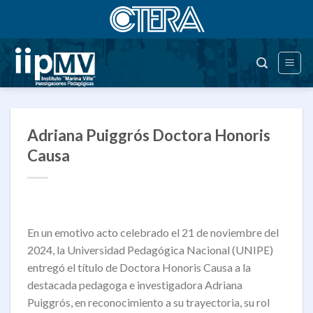
Saltar
al
contenido
Adriana Puiggrós Doctora Honoris
Causa
En un emotivo acto celebrado el 21 de noviembre del
2024, la Universidad Pedagógica Nacional (UNIPE)
entregó el título de Doctora Honoris Causa a la
destacada pedagoga e investigadora Adriana
Puiggrós, en reconocimiento a su trayectoria, su rol